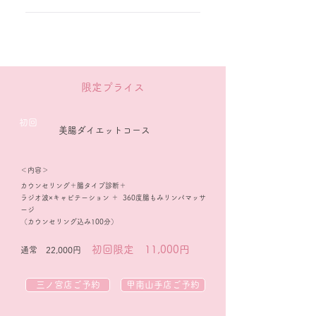
ます。
はい、可能でございます。 メニュ
ーによりますので事前にお電話や
公式LINEにてお問合せください。
​限定プライス
​初回
​美腸ダイエットコース
＜内容＞
カウンセリング＋腸タイプ診断＋
ラジオ波×キャビテーション ＋ 360度腸もみリンパマッサ
ージ
（カウンセリング込み100分）
初回限定 11,000円
通常 22,000円
三ノ宮店ご予約
甲南山手店ご予約