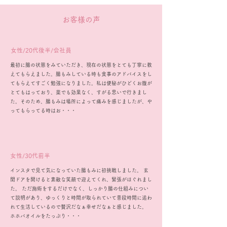
お客様の声
女性/20代後半/会社員
最初に腸の状態をみていただき、現在の状態をとても丁寧に教
えてもらえました。腸もみしている時も食事のアドバイスをし
てもらえてすごく勉強になりました。私は便秘がひどくお腹が
とてもはっており、薬でも効果なく、すがる思いで行きまし
た。そのため、腸もみは場所によって痛みを感じましたが、や
ってもらってる時はお・・・
女性/30代前半
インスタで見て気になっていた腸もみに初挑戦しました。 玄
関ドアを開けると素敵な笑顔で迎えてくれ、緊張がほぐれまし
た。 ただ施術をするだけでなく、しっかり腸の仕組みについ
て説明があり、ゆっくりと時間が取られていて普段時間に追わ
れて生活しているので贅沢だなぁ幸せだなぁと感じました。
ホホバオイルをたっぷり・・・