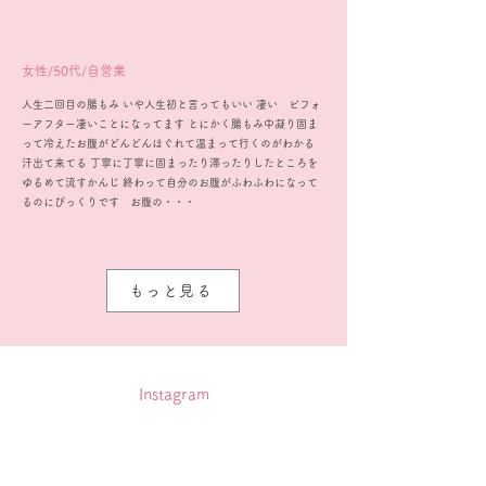
女性/50代/自営業
人生二回目の腸もみ いや人生初と言ってもいい 凄い ビフォ
ーアフター凄いことになってます とにかく腸もみ中凝り固ま
って冷えたお腹がどんどんほぐれて温まって行くのがわかる
汗出て来てる 丁寧に丁寧に固まったり滞ったりしたところを
ゆるめて流すかんじ 終わって自分のお腹がふわふわになって
るのにびっくりです お腹の・・・
もっと見る
Instagram