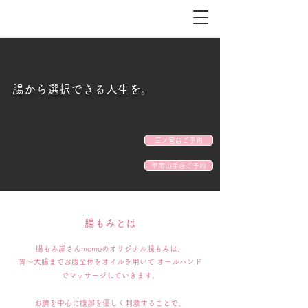
​腸から選択できる人生を。
三ノ宮店ご予約
甲南山手店ご予約
​腸もみとは
腸もみ屋さんmomoのオリジナル腸もみは、
胃～大腸までお腹全体をオイルを用いて オールハンド
でマッサージしていきます。
お臍を中心に腹部を優しく刺激することで、