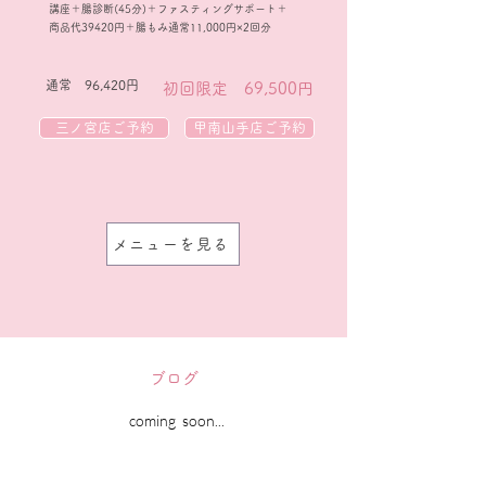
講座＋腸診断(45分)＋ファスティングサポート＋
商品代39420円＋腸もみ通常11,000円×2回分
通常 96,420円
初回限定 69,500円
三ノ宮店ご予約
甲南山手店ご予約
メニューを見る
ブログ
coming soon...