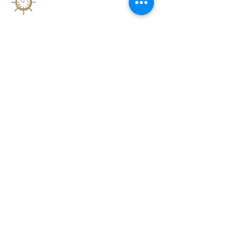
住所：兵庫県神⼾市東灘区森南町１－７－２
ぺガサスビル２０１
TEL：
070-1796-7087
営業時間
9:00〜21:00 (最終受付19:30)
定休日
火曜日
甲南山手店ご予約
​腸もみサロンmomo 三ノ宮店
住所：兵庫県神戸市中央区八幡通３－１－１２
エクセルシティ三宮イメージファクトリー２０４
TEL：080-3793-8688
営業時間
平日11:00～21:00
土日祝10:00～21:00（最終受付20時）
定休日
月曜日