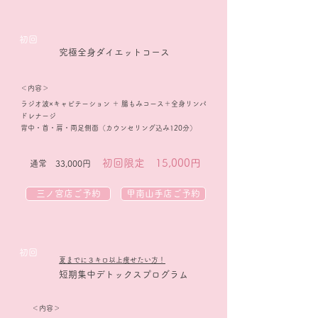
​初回
究極全身ダイエットコース
＜内容＞
ラジオ波×キャビテーション ＋ 腸もみコース＋全身リンパ
ドレナージ
​背中・首・肩・両足側面（カウンセリング込み120分）
初回限定 15,000円
通常 33,000円
三ノ宮店ご予約
甲南山手店ご予約
​初回
​夏までに３キロ以上痩せたい方！
​短期集中デトックスプログラム
＜内容＞