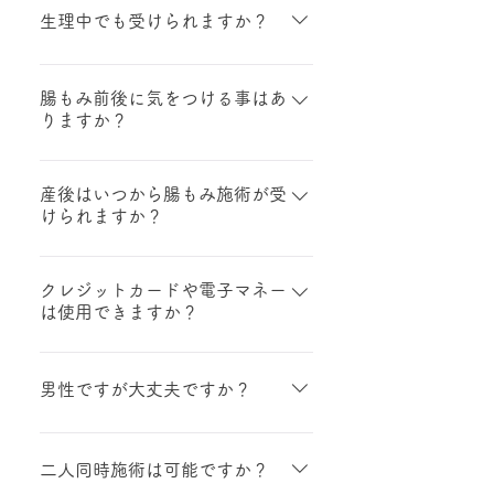
られる方もいらっしゃいます。 し
生理中でも受けられますか？
かし、便秘には様々な原因がある
ため、生活習慣を一緒に見直し、
はい。生理痛が強くなければ施術
腸もみで腸を活性化させていくこ
を受けることは可能です。
腸もみ前後に気をつける事はあ
りますか？
とで相乗効果がみられます。 その
場しのぎの解消ではなく、お一人
前後１時間半はお食事を控えてい
お一人にあった改善方法を腸もみ
ただいています。また、腸もみ前
産後はいつから腸もみ施術が受
に通いながら 一緒に見つけていき
けられますか？
後のアルコールもお控えくださ
根本的に改善していきましょう。
い。
産後3か月後、帝王切開の場合は
半年後から可能です。
クレジットカードや電子マネー
は使用できますか？
Air PAYにてご利用可能なクレジ
ットカードや電子マネーがご利用
男性ですが大丈夫ですか？
いただけます。
男性はご紹介のみとさせていただ
いております。ご予約の際は必ず
二人同時施術は可能ですか？
ご紹介者様のお名前をお願い致し