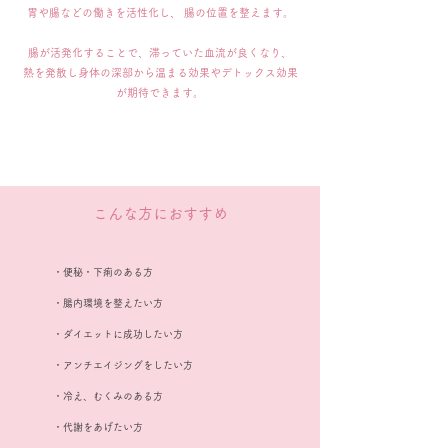
胃や腸などの働きを活性化し、 腸の位置を整えます。
腸が活発化することで、滞っていた血流が良くなり、
熱を発散し身体の深部から温まる効果やデトックス効果
が期待できます。
こんな方におすすめ
・便秘・下痢のある方
・腸内環境を整えたい方
・ダイエットに成功したい方
・アンチエイジングをしたい方
・冷え、むくみのある方
・代謝をあげたい方